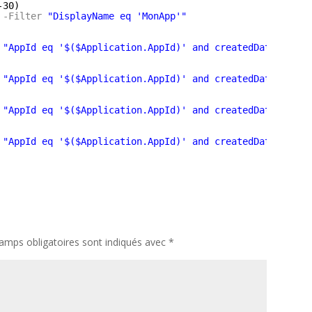
-30)
-Filter
"DisplayName eq 'MonApp'"
"AppId eq '$($Application.AppId)' and createdDateTime g
"AppId eq '$($Application.AppId)' and createdDateTime g
"AppId eq '$($Application.AppId)' and createdDateTime g
"AppId eq '$($Application.AppId)' and createdDateTime g
amps obligatoires sont indiqués avec
*