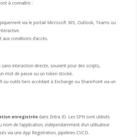
sont à connaître :
 typiquement via le portail Microsoft 365, Outlook, Teams ou
nteractive.
t aux conditions d’accès.
 sans interaction directe, souvent pour des scripts,
t un mot de passe ou un token stocké.
ll ou outils tiers accédant à Exchange ou SharePoint via un
ation enregistrée
dans Entra ID. Les SPN sont utilisés
au nom de l’application, indépendamment d’un utilisateur.
sés via une App Registration, pipelines CI/CD.