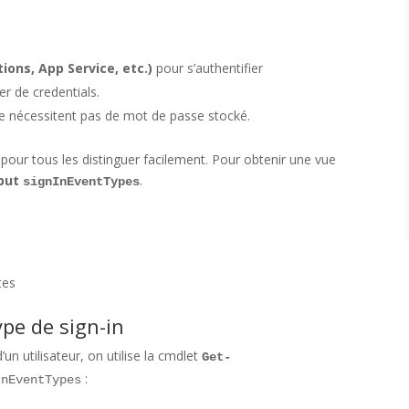
ions, App Service, etc.)
pour s’authentifier
r de credentials.
ne nécessitent pas de mot de passe stocké.
pour tous les distinguer facilement. Pour obtenir une vue
ibut
.
signInEventTypes
tes
pe de sign-in
’un utilisateur, on utilise la cmdlet
Get-
:
InEventTypes