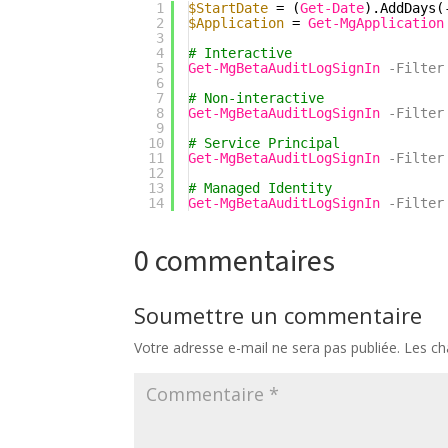
1
$StartDate
= (
Get-Date
).AddDays(
2
$Application
= 
Get-MgApplication
3
4
# Interactive
5
Get-MgBetaAuditLogSignIn
-Filter
6
7
# Non-interactive
8
Get-MgBetaAuditLogSignIn
-Filter
9
10
# Service Principal
11
Get-MgBetaAuditLogSignIn
-Filter
12
13
# Managed Identity
14
Get-MgBetaAuditLogSignIn
-Filter
0 commentaires
Soumettre un commentaire
Votre adresse e-mail ne sera pas publiée.
Les ch