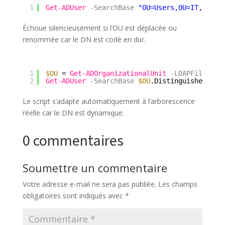
1
Get-ADUser
-SearchBase
"OU=Users,OU=IT,DC=co
Échoue silencieusement si l’OU est déplacée ou
renommée car le DN est codé en dur.
1
$OU
= 
Get-ADOrganizationalUnit
-LDAPFilter
"
2
Get-ADUser
-SearchBase
$OU
.DistinguishedName
Le script s’adapte automatiquement à l’arborescence
réelle car le DN est dynamique.
0 commentaires
Soumettre un commentaire
Votre adresse e-mail ne sera pas publiée.
Les champs
obligatoires sont indiqués avec
*