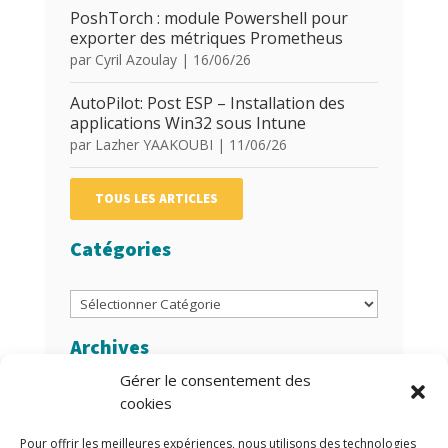
PoshTorch : module Powershell pour
exporter des métriques Prometheus
par
Cyril Azoulay
|
16/06/26
AutoPilot: Post ESP – Installation des
applications Win32 sous Intune
par
Lazher YAAKOUBI
|
11/06/26
TOUS LES ARTICLES
Catégories
Catégories
Archives
Gérer le consentement des
Archives
cookies
Auteurs/Autrices
Pour offrir les meilleures expériences, nous utilisons des technologies