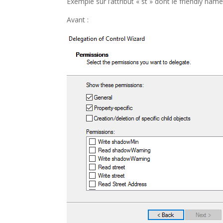
Exemple sur l’attribut « st » dont le friendly nam
Avant :