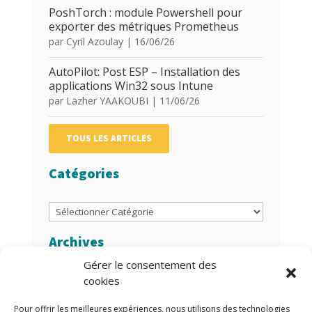
PoshTorch : module Powershell pour
exporter des métriques Prometheus
par
Cyril Azoulay
|
16/06/26
AutoPilot: Post ESP – Installation des
applications Win32 sous Intune
par
Lazher YAAKOUBI
|
11/06/26
TOUS LES ARTICLES
Catégories
Catégories
Archives
Gérer le consentement des
Archives
cookies
Auteurs/Autrices
Pour offrir les meilleures expériences, nous utilisons des technologies