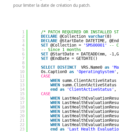
pour limiter la date de création du patch.
1
/* PATCH REQUIRED OR INSTALLED STATUS 
2
DECLARE
@Collection 
varchar
(8)
3
DECLARE
@StartDate DATETIME, @EndDate 
4
SET
@Collection = 
'SMS00001'
-- Collec
5
-- Since 1 months
6
SET
@StartDate = DATEADD(mm, -1,GETDAT
7
SET
@EndDate = GETDATE() 
8
9
SELECT
DISTINCT
VRS.Name0 
as
'Machine
10
Os.Caption0 
as
'OperatingSystem'
,
11
CASE
12
WHEN
summ.ClientActiveStatus = 0 
T
13
WHEN
summ.ClientActiveStatus = 1 
T
14
end
as
'ClientActiveStatus'
,
15
CASE
16
WHEN
LastHealthEvaluationResult = 
17
WHEN
LastHealthEvaluationResult = 
18
WHEN
LastHealthEvaluationResult = 
19
WHEN
LastHealthEvaluationResult = 
20
WHEN
LastHealthEvaluationResult = 
21
WHEN
LastHealthEvaluationResult = 
22
WHEN
LastHealthEvaluationResult = 
23
end
as
'Last Health Evaluation Res