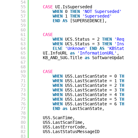
54
55
CASE
UI.IsSuperseded 
56
WHEN
0 
THEN
'NOT Superseded'
57
WHEN
1 
THEN
'Superseded'
58
END
AS
[SUPERSEDENCE],
59
60
61
CASE
62
WHEN
UCS.Status = 2 
THEN
'Required
63
WHEN
UCS.Status = 3 
THEN
'Installe
64
ELSE
'Unknown'
END
AS
'KBStatus'
,
65
UI.InfoURL 
as
'InformationURL'
, 
66
KB_AND_SUG.Title 
as
SoftwareUpdateGrou
67
68
69
CASE
70
WHEN
USS.LastScanState = 0 
THEN
'u
71
WHEN
USS.LastScanState = 1 
THEN
'w
72
WHEN
USS.LastScanState = 2 
THEN
'r
73
WHEN
USS.LastScanState = 3 
THEN
'c
74
WHEN
USS.LastScanState = 4 
THEN
'p
75
WHEN
USS.LastScanState = 5 
THEN
'f
76
WHEN
USS.LastScanState = 6 
THEN
'c
77
END
as
LastScanState,
78
79
USS.ScanTime,
80
USS.LastScanTime,
81
USS.LastErrorCode,
82
USS.LastStatusMessageID
83