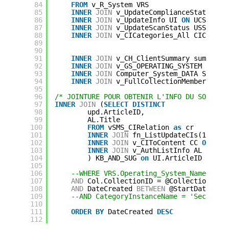
84
FROM
v_R_System VRS
85
INNER
JOIN
v_UpdateComplianceStatus UC
86
INNER
JOIN
v_UpdateInfo UI 
ON
UCS.CI_I
87
INNER
JOIN
v_UpdateScanStatus USS 
on
V
88
INNER
JOIN
v_CICategories_All CIC 
ON
U
89
90
91
INNER
JOIN
v_CH_ClientSummary summ 
on
92
INNER
JOIN
v_GS_OPERATING_SYSTEM Os 
on
93
INNER
JOIN
Computer_System_DATA St 
on
94
INNER
JOIN
v_FullCollectionMembership 
95
96
/* JOINTURE POUR OBTENIR L'INFO DU SOFTWAR
97
INNER
JOIN
(
SELECT
DISTINCT
98
upd.ArticleID,
99
AL.Title
100
FROM
vSMS_CIRelation 
as
cr
101
INNER
JOIN
fn_ListUpdateCIs(1033) 
102
INNER
JOIN
v_CIToContent CC 
ON
cc.
103
INNER
JOIN
v_AuthListInfo AL 
ON
al
104
) KB_AND_SUG 
on
UI.ArticleID = KB_
105
106
--WHERE VRS.Operating_System_Name_and0
107
AND
Col.CollectionID = @Collection
108
AND
DateCreated 
BETWEEN
@StartDate 
AND
109
--AND CategoryInstanceName = 'Security
110
111
ORDER
BY
DateCreated 
DESC
112