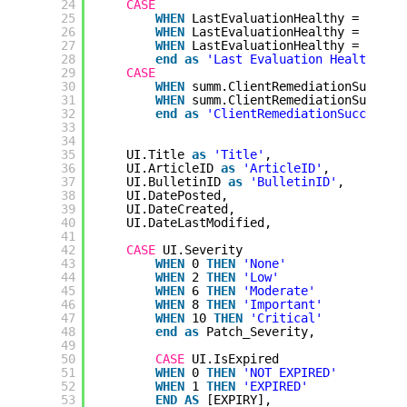
24
CASE
25
WHEN
LastEvaluationHealthy = 1 
THE
26
WHEN
LastEvaluationHealthy = 2 
THE
27
WHEN
LastEvaluationHealthy = 3 
THE
28
end
as
'Last Evaluation Healthy'
,
29
CASE
30
WHEN
summ.ClientRemediationSuccess
31
WHEN
summ.ClientRemediationSuccess
32
end
as
'ClientRemediationSuccess'
,
33
34
35
UI.Title 
as
'Title'
,
36
UI.ArticleID 
as
'ArticleID'
,
37
UI.BulletinID 
as
'BulletinID'
,
38
UI.DatePosted,
39
UI.DateCreated,
40
UI.DateLastModified,
41
42
CASE
UI.Severity
43
WHEN
0 
THEN
'None'
44
WHEN
2 
THEN
'Low'
45
WHEN
6 
THEN
'Moderate'
46
WHEN
8 
THEN
'Important'
47
WHEN
10 
THEN
'Critical'
48
end
as
Patch_Severity,
49
50
CASE
UI.IsExpired 
51
WHEN
0 
THEN
'NOT EXPIRED'
52
WHEN
1 
THEN
'EXPIRED'
53
END
AS
[EXPIRY],