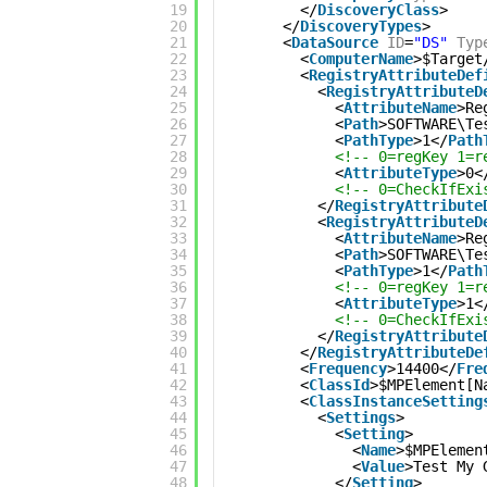
19
</
DiscoveryClass
>
20
</
DiscoveryTypes
>
21
<
DataSource
ID
=
"DS"
Typ
22
<
ComputerName
>$Target
23
<
RegistryAttributeDef
24
<
RegistryAttributeD
25
<
AttributeName
>Re
26
<
Path
>SOFTWARE\Te
27
<
PathType
>1</
Path
28
<!-- 0=regKey 1=r
29
<
AttributeType
>0<
30
<!-- 0=CheckIfExi
31
</
RegistryAttribute
32
<
RegistryAttributeD
33
<
AttributeName
>Re
34
<
Path
>SOFTWARE\Te
35
<
PathType
>1</
Path
36
<!-- 0=regKey 1=r
37
<
AttributeType
>1<
38
<!-- 0=CheckIfExi
39
</
RegistryAttribute
40
</
RegistryAttributeDe
41
<
Frequency
>14400</
Fre
42
<
ClassId
>$MPElement[N
43
<
ClassInstanceSetting
44
<
Settings
>
45
<
Setting
>
46
<
Name
>$MPElemen
47
<
Value
>Test My 
48
</
Setting
>