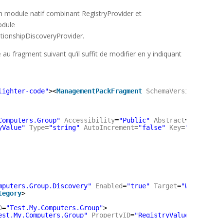
 un module natif combinant RegistryProvider et
odule
tionshipDiscoveryProvider.
au fragment suivant qu’il suffit de modifier en y indiquant
lighter-code"
><
ManagementPackFragment
SchemaVersion
=
"2.0
Computers.Group"
Accessibility
=
"Public"
Abstract
=
"false"
yValue"
Type
=
"string"
AutoIncrement
=
"false"
Key
=
"true"
C
mputers.Group.Discovery"
Enabled
=
"true"
Target
=
"Windows!
tegory
>
D
=
"Test.My.Computers.Group"
>
est.My.Computers.Group"
PropertyID
=
"RegistryValue"
/>