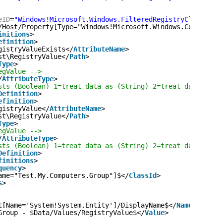
eID
=
"Windows!Microsoft.Windows.FilteredRegistryClassAndR
/Host/Property[Type="Windows!Microsoft.Windows.Computer"
initions
>
efinition
>
gistryValueExists</
AttributeName
>
st\RegistryValue</
Path
>
Type
>
egValue -->
/
AttributeType
>
sts (Boolean) 1=treat data as (String) 2=treat data as (
Definition
>
efinition
>
gistryValue</
AttributeName
>
st\RegistryValue</
Path
>
Type
>
egValue -->
/
AttributeType
>
sts (Boolean) 1=treat data as (String) 2=treat data as (
Definition
>
finitions
>
quency
>
ame="Test.My.Computers.Group"]$</
ClassId
>
s
>
t[Name='System!System.Entity']/DisplayName$</
Name
>
Group - $Data/Values/RegistryValue$</
Value
>