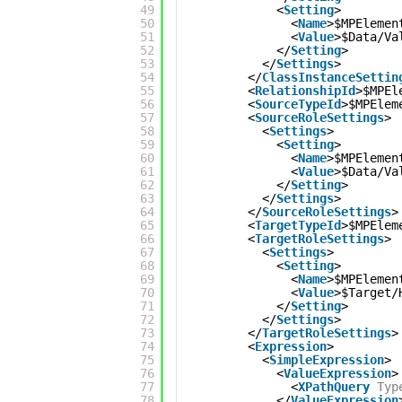
49
<
Setting
>
50
<
Name
>$MPElemen
51
<
Value
>$Data/Va
52
</
Setting
>
53
</
Settings
>
54
</
ClassInstanceSettin
55
<
RelationshipId
>$MPEl
56
<
SourceTypeId
>$MPElem
57
<
SourceRoleSettings
>
58
<
Settings
>
59
<
Setting
>
60
<
Name
>$MPElemen
61
<
Value
>$Data/Va
62
</
Setting
>
63
</
Settings
>
64
</
SourceRoleSettings
>
65
<
TargetTypeId
>$MPElem
66
<
TargetRoleSettings
>
67
<
Settings
>
68
<
Setting
>
69
<
Name
>$MPElemen
70
<
Value
>$Target/
71
</
Setting
>
72
</
Settings
>
73
</
TargetRoleSettings
>
74
<
Expression
>
75
<
SimpleExpression
>
76
<
ValueExpression
>
77
<
XPathQuery
Typ
78
</
ValueExpression