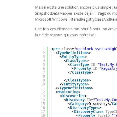
Mais il existe une solution encore plus simple :
SnapshotDataMapper existe déjà ! Il s’agit du m
Microsoft.Windows.FilteredRegistryClassAndRela
Une fois ces éléments mis bout à bout, on arrive 
la clé de registre qui vous intéresse :
1
<
pre
class
=
"wp-block-syntaxhigh
2
<
TypeDefinitions
>
3
<
EntityTypes
>
4
<
ClassTypes
>
5
<
ClassType
ID
=
"Test.My.
6
<
Property
ID
=
"Registr
7
</
ClassType
>
8
9
</
ClassTypes
>
10
</
EntityTypes
>
11
</
TypeDefinitions
>
12
<
Monitoring
>
13
<
Discoveries
>
14
<
Discovery
ID
=
"Test.My.Co
15
<
Category
>Discovery</
Ca
16
<
DiscoveryTypes
>
17
<
DiscoveryClass
TypeI
18
<
Property
TypeID
=
"T