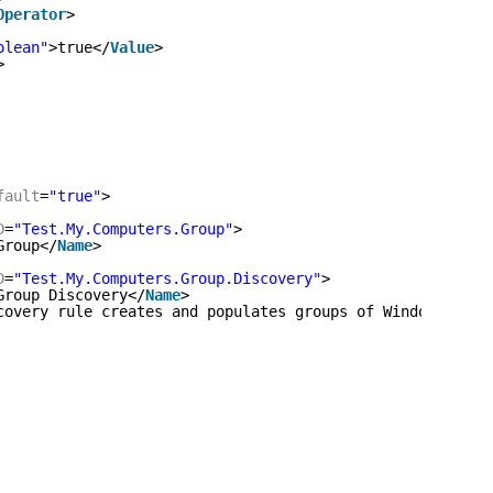
Operator
> 
olean"
>true</
Value
> 
>
fault
=
"true"
>
D
=
"Test.My.Computers.Group"
>
Group</
Name
>
D
=
"Test.My.Computers.Group.Discovery"
>
Group Discovery</
Name
>
covery rule creates and populates groups of Windows Comp