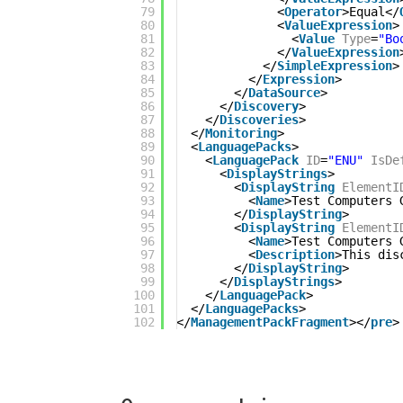
79
<
Operator
>Equal</
80
<
ValueExpression
>
81
<
Value
Type
=
"Bo
82
</
ValueExpression
83
</
SimpleExpression
>
84
</
Expression
>
85
</
DataSource
>
86
</
Discovery
>
87
</
Discoveries
>
88
</
Monitoring
>
89
<
LanguagePacks
>
90
<
LanguagePack
ID
=
"ENU"
IsDe
91
<
DisplayStrings
>
92
<
DisplayString
ElementI
93
<
Name
>Test Computers 
94
</
DisplayString
>
95
<
DisplayString
ElementI
96
<
Name
>Test Computers 
97
<
Description
>This dis
98
</
DisplayString
>
99
</
DisplayStrings
>
100
</
LanguagePack
>
101
</
LanguagePacks
>
102
</
ManagementPackFragment
></
pre
>