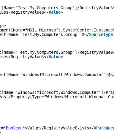
t[Name='Test.My.Computers.Group']/RegistryValue$</
Name
>
lues/RegistryValue$</
Value
>
gs
>
ement[Name="MSIL!Microsoft.SystemCenter.InstanceGroupCon
ent[Name="Test.My.Computers.Group"]$</
SourceTypeId
>
t[Name='Test.My.Computers.Group']/RegistryValue$</
Name
>
lues/RegistryValue$</
Value
>
ent[Name="Windows!Microsoft.Windows.Computer"]$</
TargetT
t[Name='Windows!Microsoft.Windows.Computer']/PrincipalNa
Host/Property[Type="Windows!Microsoft.Windows.Computer"]
e
=
"Boolean"
>Values/RegistryValueExists</
XPathQuery
>  
>