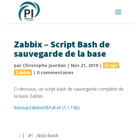
Zabbix – Script Bash de
sauvegarde de la base
par
Christophe Jourdan
|
Nov 21, 2019
|
Script
,
Zabbix
|
0 commentaires
Ci-dessous, un script bash de sauvegarde complète de
la base Zabbix.
BackupZabbixDBFull.sh (1,17 kb)
1
#! /bin/bash