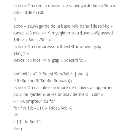
echo « On cree le dossier de sauvegarde $dest/$db »
mkdir $dest/$db
fi
echo « sauvegarde de la base $db dans $dest/$fic »
ionice -c3 nice -n19 mysqldump -u $user -p$passwd
$db > « $dest/$fic »
echo « On compresse « $dest/$fic » avec gzip :
$fic.gz »
ionice -c3 nice -n19 gzip « $dest/$fic »
nbfic=$(ls -C1X $dest/$db/$db* | wc -l)
diff=$(echo $(($nbfic-$nbsav)))
echo « On calcule le nombre de fichiers a supprimer
pour ne garder que les $nbsav derniers : $diff »
i=1 #Compteur du for
for f in $(ls -C1X « $dest/$db »)
do
if [ $i -le $diff ]
then