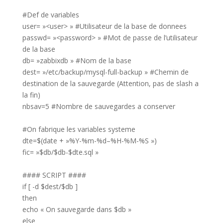
#Def de variables
user= »<user> » #Utilisateur de la base de donnees
passwd= »<password> » #Mot de passe de l’utilisateur
de la base
db= »zabbixdb » #Nom de la base
dest= »/etc/backup/mysql-full-backup » #Chemin de
destination de la sauvegarde (Attention, pas de slash a
la fin)
nbsav=5 #Nombre de sauvegardes a conserver
#On fabrique les variables systeme
dte=$(date + »%Y-%m-%d–%H-%M-%S »)
fic= »$db/$db-$dte.sql »
#### SCRIPT ####
if [ -d $dest/$db ]
then
echo « On sauvegarde dans $db »
else