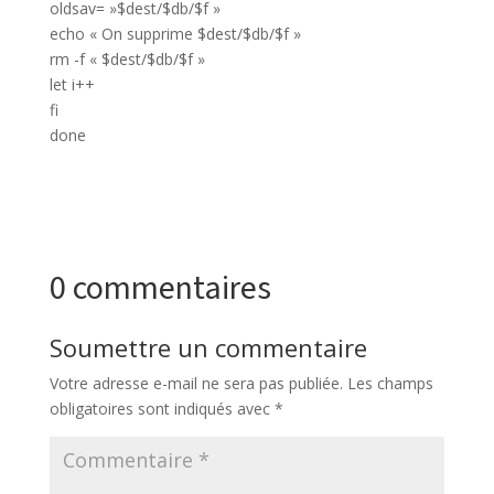
oldsav= »$dest/$db/$f »
echo « On supprime $dest/$db/$f »
rm -f « $dest/$db/$f »
let i++
fi
done
0 commentaires
Soumettre un commentaire
Votre adresse e-mail ne sera pas publiée.
Les champs
obligatoires sont indiqués avec
*