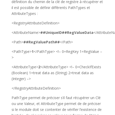
définition du chemin de la clé de registre à récupérer et
il est possible de définir différents PathTypes et
AttributeTypes :
<RegistryAttributeDefinition>
<AttributeName>
##UniqueID##RegValueData
</Attribute
<Path>
##RegValuePath##
</Path>
<PathType>
1
</PathType>
<!– 0=RegKey 1=RegValue –
>
<AttributeType>
2
</AttributeType>
<!– 0=CheckIfExists
(Boolean) 1=treat data as (String) 2=treat data as
(Integer) –>
</RegistryAttributeDefinition>
PathType permet de préciser s’il faut récupérer un Clé
ou une Valeur, et AttributeType permet de de préciser
si le module doit se contenter de vérifier l’existence de