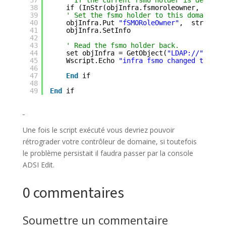
38
if (InStr(objInfra.fsmoroleowner, 
"\0AD
39
' Set the fsmo holder to this domain co
40
objInfra.Put 
"fSMORoleOwner"
,  strDsSer
41
objInfra.SetInfo
42
43
' Read the fsmo holder back.
44
set objInfra = GetObject(
"LDAP://"
& st
45
Wscript.Echo 
"infra fsmo changed to:"
&
46
47
End
if
48
49
End
if  
Une fois le script exécuté vous devriez pouvoir
rétrograder votre contrôleur de domaine, si toutefois
le problème persistait il faudra passer par la console
ADSI Edit.
0 commentaires
Soumettre un commentaire