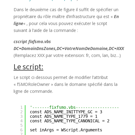
Dans le deuxième cas de figure il suffit de spécifier un
propriétaire du rôle maître d’infrastructure qui est «
En
ligne
« , pour cela vous pouvez exécuter le script
suivant à l’aide de la commande :
cscript fixfsmo.vbs
DC=DomainDnsZones,DC=VotreNomDeDomaine,DC=XXX
(Remplacez XXX par votre extension: fr, com, lan, biz…)
Le script:
Le script ci-dessous permet de modifier l’attribut
«
fSMORoleOwner » dans le domaine spécifié dans la
ligne de commande.
1
'-------fixfsmo.vbs------------------
2
const ADS_NAME_INITTYPE_GC = 3
3
const ADS_NAME_TYPE_1779 = 1
4
const ADS_NAME_TYPE_CANONICAL = 2
5
6
set inArgs = WScript.Arguments
7