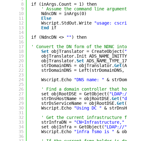
8
if (inArgs.Count = 1) then
9
' Assume the command line argument is t
10
NdncDN = inArgs(0)
11
Else
12
Wscript.StdOut.Write 
"usage: cscript fi
13
End
if
14
15
if (NdncDN <> 
""
) then
16
17
' Convert the DN form of the NDNC into DNS 
18
Set
objTranslator = CreateObject(
"NameT
19
objTranslator.Init ADS_NAME_INITTYPE_GC
20
objTranslator.
Set
ADS_NAME_TYPE_1779, N
21
strDomainDNS = objTranslator.
Get
(ADS_NA
22
strDomainDNS = Left(strDomainDNS, len(s
23
24
Wscript.Echo 
"DNS name: "
& strDomainDN
25
26
' Find a domain controller that hosts t
27
set objRootDSE = GetObject(
"LDAP://"
& 
28
strDnsHostName = objRootDSE.
Get
(
"dnsHos
29
strDsServiceName = objRootDSE.
Get
(
"dsSe
30
Wscript.Echo 
"Using DC "
& strDnsHostNa
31
32
' Get the current infrastructure fsmo.
33
strInfraDN = 
"CN=Infrastructure,"
& Ndn
34
set objInfra = GetObject(
"LDAP://"
& st
35
Wscript.Echo 
"infra fsmo is "
& objInfr
36
37
' If the current fsmo holder is deleted