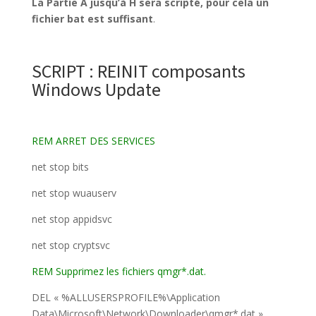
La Partie A jusqu’à H sera scripté, pour cela un
fichier bat est suffisant
.
SCRIPT : REINIT composants
Windows Update
REM ARRET DES SERVICES
net stop bits
net stop wuauserv
net stop appidsvc
net stop cryptsvc
REM Supprimez les fichiers qmgr*.dat.
DEL « %ALLUSERSPROFILE%\Application
Data\Microsoft\Network\Downloader\qmgr*.dat »