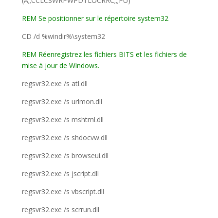
(A;;CCLCSWRPWPDTLOCRRC;;;PU)
REM Se positionner sur le répertoire system32
CD /d %windir%\system32
REM Réenregistrez les fichiers BITS et les fichiers de
mise à jour de Windows.
regsvr32.exe /s atl.dll
regsvr32.exe /s urlmon.dll
regsvr32.exe /s mshtml.dll
regsvr32.exe /s shdocvw.dll
regsvr32.exe /s browseui.dll
regsvr32.exe /s jscript.dll
regsvr32.exe /s vbscript.dll
regsvr32.exe /s scrrun.dll