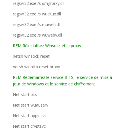
regsvr32.exe /s qmgrprxy.dll
regsvr32.exe /s wucltux.dll
regsvr32.exe /s muweb.dll
regsvr32.exe /s wuwebv.dll
REM Réinitialisez Winsock et le proxy
netsh winsock reset
netsh winhttp reset proxy
REM Redémarrez le service BITS, le service de mise à
jour de Windows et le service de chiffrement
Net start bits
Net start wuauserv
Net start appidsvc
Net start cryptsvc