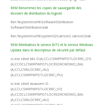
REM Renommez les copies de sauvegarde des
dossiers de distribution du logiciel.
Ren %systemroot%\SoftwareDistribution
SoftwareDistribution.bak
Ren %systemroot%\system32\catroot2 catroot2.bak
REM Réinitialisez le service BITS et le service Windows
Update dans le descripteur de sécurité par défaut.
sc.exe sdset bits D:(A;;CCLCSWRPWPDTLOCRRC;;;SY)
(A;;CCDCLCSWRPWPDTLOCRSDRCWDWO;;;BA)
(A;;CCLCSWLOCRRC;;;AU)
(A;;CCLCSWRPWPDTLOCRRC;;;PU)
sc.exe sdset wuauserv D:
(A;;CCLCSWRPWPDTLOCRRC;;;SY)
(A;;CCDCLCSWRPWPDTLOCRSDRCWDWO;;;BA)
(A;;CCLCSWLOCRRC;;;AU)