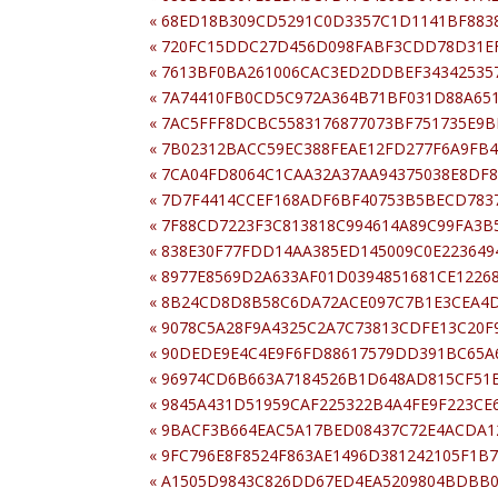
«
68ED18B309CD5291C0D3357C1D1141BF883
«
720FC15DDC27D456D098FABF3CDD78D31E
«
7613BF0BA261006CAC3ED2DDBEF34342535
«
7A74410FB0CD5C972A364B71BF031D88A65
«
7AC5FFF8DCBC5583176877073BF751735E9B
«
7B02312BACC59EC388FEAE12FD277F6A9FB
«
7CA04FD8064C1CAA32A37AA94375038E8DF
«
7D7F4414CCEF168ADF6BF40753B5BECD783
«
7F88CD7223F3C813818C994614A89C99FA3B
«
838E30F77FDD14AA385ED145009C0E223649
«
8977E8569D2A633AF01D0394851681CE1226
«
8B24CD8D8B58C6DA72ACE097C7B1E3CEA4
«
9078C5A28F9A4325C2A7C73813CDFE13C20F
«
90DEDE9E4C4E9F6FD88617579DD391BC65A
«
96974CD6B663A7184526B1D648AD815CF51
«
9845A431D51959CAF225322B4A4FE9F223CE
«
9BACF3B664EAC5A17BED08437C72E4ACDA1
«
9FC796E8F8524F863AE1496D381242105F1B7
«
A1505D9843C826DD67ED4EA5209804BDBB