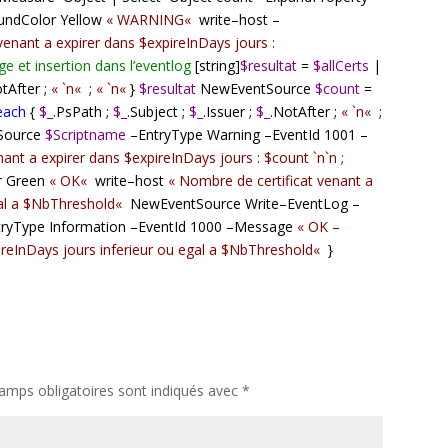
undColor Yellow
«
WARNING
«
write
–
host
–
venant a expirer dans $expireInDays jours :
e et insertion dans l’eventlog
[string]
$resultat
=
$allCerts
|
tAfter ;
«
`n
«
;
«
`n
«
}
$resultat
NewEventSource
$count
=
each
{
$_
.PsPath ;
$_
.Subject ;
$_
.Issuer ;
$_
.NotAfter ;
«
`n
«
;
Source
$Scriptname
–
EntryType Warning
–
EventId
1001
–
t a expirer dans $expireInDays jours : $count `n`n ;
r Green
«
OK
«
write
–
host
«
Nombre de certificat venant a
gal a $NbThreshold
«
NewEventSource Write
–
EventLog
–
tryType Information
–
EventId
1000
–
Message
«
OK –
ireInDays jours inferieur ou egal a $NbThreshold
«
}
amps obligatoires sont indiqués avec
*