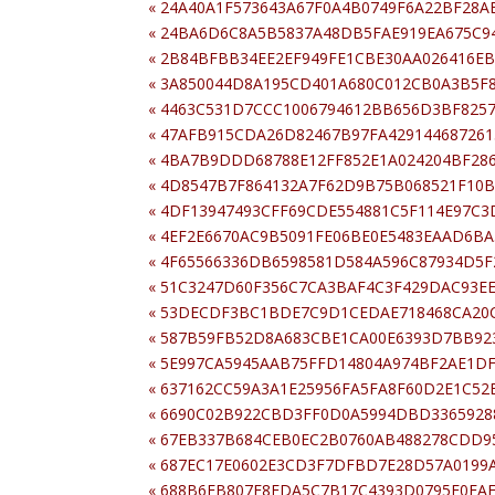
«
24A40A1F573643A67F0A4B0749F6A22BF28A
«
24BA6D6C8A5B5837A48DB5FAE919EA675C9
«
2B84BFBB34EE2EF949FE1CBE30AA026416EB
«
3A850044D8A195CD401A680C012CB0A3B5F
«
4463C531D7CCC1006794612BB656D3BF8257
«
47AFB915CDA26D82467B97FA42914468726
«
4BA7B9DDD68788E12FF852E1A024204BF28
«
4D8547B7F864132A7F62D9B75B068521F10B
«
4DF13947493CFF69CDE554881C5F114E97C3
«
4EF2E6670AC9B5091FE06BE0E5483EAAD6B
«
4F65566336DB6598581D584A596C87934D5F
«
51C3247D60F356C7CA3BAF4C3F429DAC93E
«
53DECDF3BC1BDE7C9D1CEDAE718468CA20
«
587B59FB52D8A683CBE1CA00E6393D7BB92
«
5E997CA5945AAB75FFD14804A974BF2AE1DF
«
637162CC59A3A1E25956FA5FA8F60D2E1C52
«
6690C02B922CBD3FF0D0A5994DBD3365928
«
67EB337B684CEB0EC2B0760AB488278CDD
«
687EC17E0602E3CD3F7DFBD7E28D57A0199
«
688B6EB807E8EDA5C7B17C4393D0795F0FAE