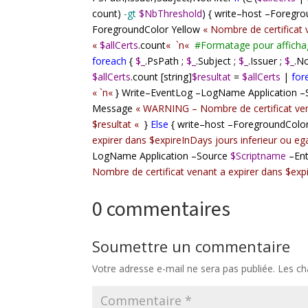
count)
-gt
$NbThreshold
) { write
–
host
–
Foregro
ForegroundColor Yellow
«
Nombre de certificat 
«
$allCerts
.count
«
`n
«
#
Formatage pour affichag
foreach
{
$_
.PsPath ;
$_
.Subject ;
$_
.Issuer ;
$_
.No
$allCerts
.count [string]
$resultat
=
$allCerts
|
for
«
`n
«
} Write
–
EventLog
–
LogName Application
–
Message
«
WARNING – Nombre de certificat venan
$resultat
«
}
Else
{ write
–
host
–
ForegroundColo
expirer dans $expireInDays jours inferieur ou e
LogName Application
–
Source
$Scriptname
–
En
Nombre de certificat venant a expirer dans $exp
0 commentaires
Soumettre un commentaire
Votre adresse e-mail ne sera pas publiée.
Les ch