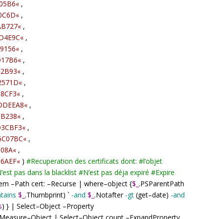
05B6
«
,
0C6D
«
,
AB727
«
,
D4E9C
«
,
9156
«
,
D17B6
«
,
E2B93
«
,
2571D
«
,
88CF3
«
,
DDEEA8
«
,
5B238
«
,
D3CBF3
«
,
6C07BC
«
,
308A
«
,
86AEF
«
)
#
Recuperation des certificats dont:
#
l’objet
’est pas dans la blacklist
#
N’est pas déja expiré
#
Expire
Item
–
Path cert:
–
Recurse
|
where
–
object {
$_
.PSParentPath
tains
$_
.Thumbprint) `
-and
$_
.Notafter
-gt
(get
–
date)
-and
s
) }
|
Select
–
Object
–
Property
Measure
–
Object
|
Select
–
Object count
–
ExpandProperty