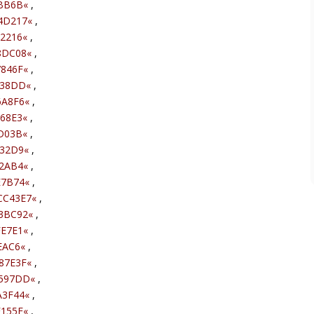
BB6B
«
,
4D217
«
,
2216
«
,
8DC08
«
,
846F
«
,
138DD
«
,
6A8F6
«
,
68E3
«
,
D03B
«
,
A32D9
«
,
2AB4
«
,
E7B74
«
,
CC43E7
«
,
3BC92
«
,
E7E1
«
,
EAC6
«
,
87E3F
«
,
9597DD
«
,
A3F44
«
,
155F
«
,