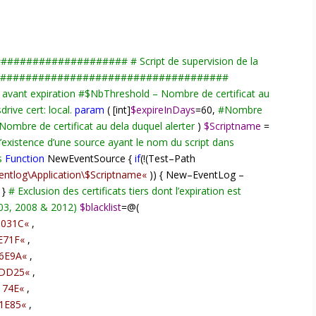
#####################
#
Script de supervision de la
#####################################
avant expiration
#
$NbThreshold – Nombre de certificat au
drive cert: local.
param
( [int]
$expireInDays
=
60
,
#
Nombre
Nombre de certificat au dela duquel alerter
)
$Scriptname
=
 l’existence d’une source ayant le nom du script dans
s
Function
NewEventSource {
if
(
!
(Test
–
Path
ntlog\Application\$Scriptname
«
)) { New
–
EventLog
–
 }
#
Exclusion des certificats tiers dont l’expiration est
03, 2008 & 2012)
$blacklist
=@
(
3031C
«
,
E71F
«
,
6E9A
«
,
8DD25
«
,
174E
«
,
1E85
«
,