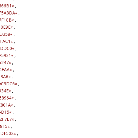
866B1
«
,
F5A8DA
«
,
7F18B
«
,
10E9E
«
,
D358
«
,
4FAC1
«
,
8DDC0
«
,
75931
«
,
5247
«
,
4FAA
«
,
83A6
«
,
DC3DC6
«
,
934E
«
,
68964
«
,
E801A
«
,
6D15
«
,
2F7E7
«
,
8F5
«
,
0DF502
«
,