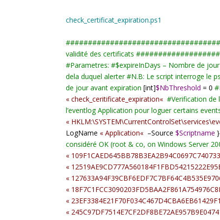
check_certificat_expiration.ps1
#
#################################
validité des certificats
#
#################
#
Parametres:
#
$expireInDays – Nombre de jour 
dela duquel alerter
#
N.B: Le script interroge le ps
de jour avant expiration
[int]
$NbThreshold
=
0
#
«
check_ceritificate_expiration
«
#
Verification de
l’eventlog Application pour loguer certains event
«
HKLM:\SYSTEM\CurrentControlSet\services\eve
LogName
«
Application
«
–
Source
$Scriptname
}
considéré OK (root & co, on Windows Server 20
«
109F1CAED645BB78B3EA2B94C0697C74073
«
12519AE9CD777A560184F1FBD54215222E95
«
127633A94F39CBF6EDF7C7BF64C4B535E970
«
18F7C1FCC3090203FD5BAA2F861A754976C
«
23EF3384E21F70F034C467D4CBA6EB61429F
«
245C97DF7514E7CF2DF8BE72AE957B9E0474