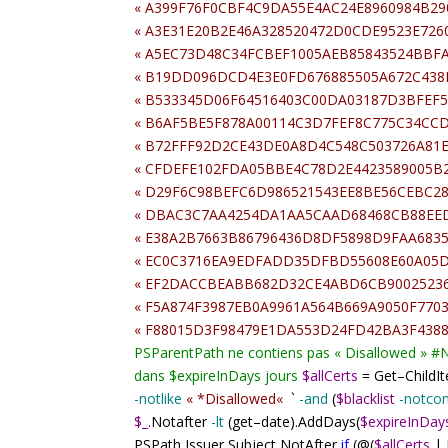
«
A399F76F0CBF4C9DA55E4AC24E8960984B29
«
A3E31E20B2E46A328520472D0CDE9523E726
«
A5EC73D48C34FCBEF1005AEB85843524BBF
«
B19DD096DCD4E3E0FD676885505A672C438
«
B533345D06F64516403C00DA03187D3BFEF5
«
B6AF5BE5F878A00114C3D7FEF8C775C34CC
«
B72FFF92D2CE43DE0A8D4C548C503726A81
«
CFDEFE102FDA05BBE4C78D2E4423589005B
«
D29F6C98BEFC6D986521543EE8BE56CEBC2
«
DBAC3C7AA4254DA1AA5CAAD68468CB88EE
«
E38A2B7663B86796436D8DF5898D9FAA683
«
EC0C3716EA9EDFADD35DFBD55608E60A05
«
EF2DACCBEABB682D32CE4ABD6CB9002523
«
F5A874F3987EB0A9961A564B669A9050F770
«
F88015D3F98479E1DA553D24FD42BA3F438
PSParentPath ne contiens pas « Disallowed »
#
N
dans $expireInDays jours
$allCerts
=
Get
–
Child
-notlike
«
*Disallowed
«
`
-and
(
$blacklist
-notcon
$_
.Notafter
-lt
(get
–
date).AddDays(
$expireInDay
PSPath,Issuer,Subject,NotAfter
if
(
@
(
$allCerts
|