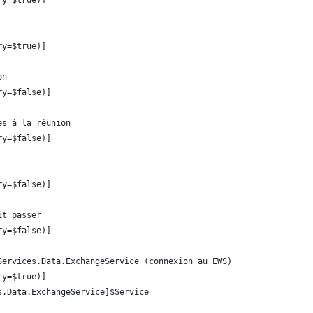
ry=$true)]
on 
ry=$false)]
es à la réunion 
ry=$false)]
ry=$false)]
it passer
ry=$false)]
Services.Data.ExchangeService (connexion au EWS)
ry=$true)]
s.Data.ExchangeService]$Service