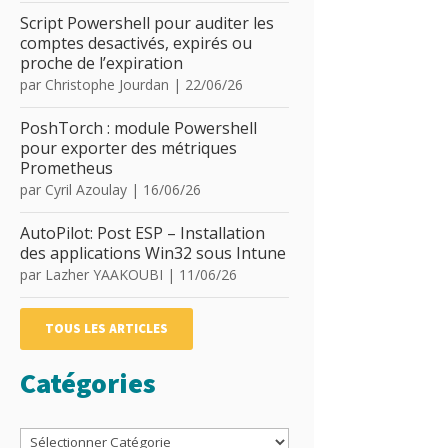
Script Powershell pour auditer les
comptes desactivés, expirés ou
proche de l’expiration
par
Christophe Jourdan
|
22/06/26
PoshTorch : module Powershell
pour exporter des métriques
Prometheus
par
Cyril Azoulay
|
16/06/26
AutoPilot: Post ESP – Installation
des applications Win32 sous Intune
par
Lazher YAAKOUBI
|
11/06/26
TOUS LES ARTICLES
Catégories
hange.WebServices.Data.ExchangeVersion]::Exchange2010_SP2)
Catégories