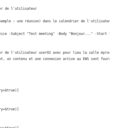
er de l'utilisateur
xemple : une réunion) dans le calendrier de l'utilisateur.
vice -Subject "Test meeting" -Body "Bonjour..." -Start $Start  -
er de l'utilisateur user02 avec pour lieu la salle myroom et inv
et, un contenu et une connexion active au EWS sont fournis.
ry=$true)]
ry=$true)]
ry=$true)]