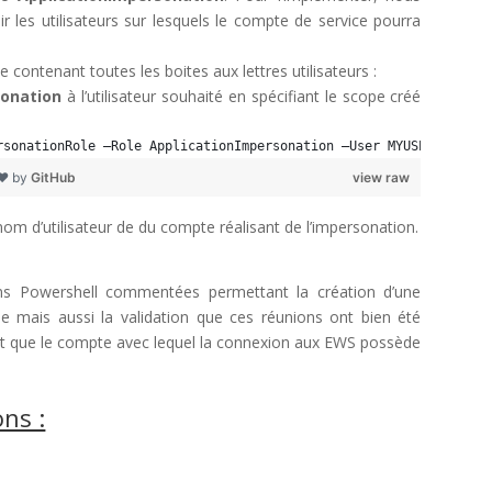
ir les utilisateurs sur lesquels le compte de service pourra
contenant toutes les boites aux lettres utilisateurs :
sonation
à l’utilisateur souhaité en spécifiant le scope créé
rsonationRole –Role ApplicationImpersonation –User MYUSER –Custo
 ❤ by
GitHub
view raw
nom d’utilisateur de du compte réalisant de l’impersonation.
ons Powershell commentées permettant la création d’une
lle mais aussi la validation que ces réunions ont bien été
ant que le compte avec lequel la connexion aux EWS possède
ns :