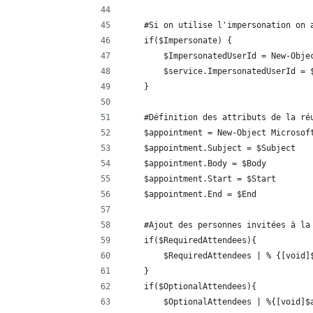
    #Si on utilise l'impersonation on 
    if($Impersonate) {
        $ImpersonatedUserId = New-Obje
        $service.ImpersonatedUserId = 
    }
    #Définition des attributs de la ré
    $appointment = New-Object Microsof
    $appointment.Subject = $Subject
    $appointment.Body = $Body
    $appointment.Start = $Start
    $appointment.End = $End 
    #Ajout des personnes invitées à la
    if($RequiredAttendees){
        $RequiredAttendees | % {[void]
    }
    if($OptionalAttendees){
        $OptionalAttendees | %{[void]$