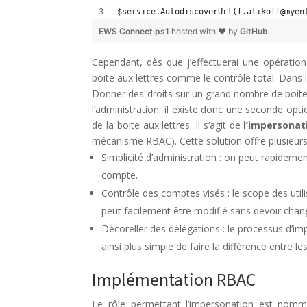
$service.AutodiscoverUrl(f.alikoff@myen
EWS Connect.ps1
hosted with ❤ by
GitHub
Cependant, dès que j’effectuerai une opération 
boite aux lettres comme le contrôle total. Dans le
Donner des droits sur un grand nombre de boite
l’administration. il existe donc une seconde opt
de la boite aux lettres. Il s’agit de
l’impersonat
mécanisme RBAC). Cette solution offre plusieurs
Simplicité d’administration : on peut rapideme
compte.
Contrôle des comptes visés : le scope des uti
peut facilement être modifié sans devoir chang
Décoreller des délégations : le processus d’imp
ainsi plus simple de faire la différence entre 
Implémentation RBAC
Le rôle permettant l’impersonation est no