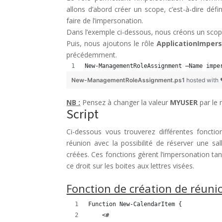
allons d’abord créer un scope, c’est-à-dire défin
faire de l’impersonation.
Dans l’exemple ci-dessous, nous créons un scope 
Puis, nous ajoutons le rôle
ApplicationImper
précédemment.
New-ManagementRoleAssignment –Name impe
New-ManagementRoleAssignment.ps1
hosted with
NB :
Pensez à changer la valeur
MYUSER
par le 
Script
Ci-dessous vous trouverez différentes foncti
réunion avec la possibilité de réserver une sa
créées. Ces fonctions gèrent l’impersonation t
ce droit sur les boites aux lettres visées.
Fonction de création de réunio
Function New-CalendarItem {
    <#