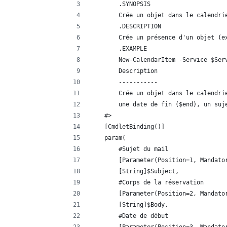
        .SYNOPSIS
        Crée un objet dans le calendri
        .DESCRIPTION
        Crée un présence d'un objet (e
        .EXAMPLE
        New-CalendarItem -Service $Ser
        Description
        -----------
        Crée un objet dans le calendri
        une date de fin ($end), un suj
    #>
    [CmdletBinding()]
    param(
        #Sujet du mail
        [Parameter(Position=1, Mandato
        [String]$Subject,
        #Corps de la réservation
        [Parameter(Position=2, Mandato
        [String]$Body,
        #Date de début 
        [Parameter(Position=3, Mandato