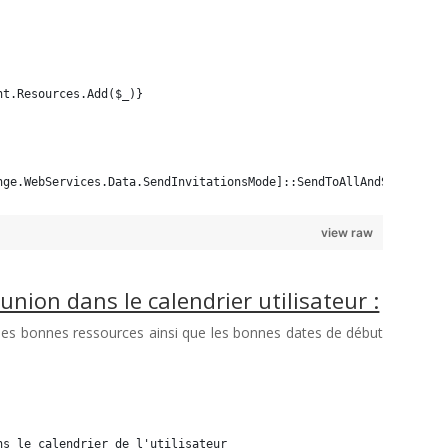
nt.Resources.Add($_)}  
nge.WebServices.Data.SendInvitationsMode]::SendToAllAndSaveCopy)
view raw
union dans le calendrier utilisateur :
 les bonnes ressources ainsi que les bonnes dates de début
ns le calendrier de l'utilisateur