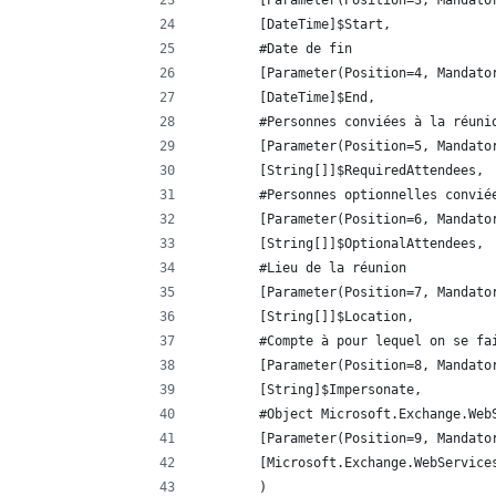
        [DateTime]$Start, 
        #Date de fin
        [Parameter(Position=4, Mandato
        [DateTime]$End,
        #Personnes conviées à la réuni
        [Parameter(Position=5, Mandato
        [String[]]$RequiredAttendees, 
        #Personnes optionnelles convié
        [Parameter(Position=6, Mandato
        [String[]]$OptionalAttendees, 
        #Lieu de la réunion
        [Parameter(Position=7, Mandato
        [String[]]$Location,
        #Compte à pour lequel on se fa
        [Parameter(Position=8, Mandato
        [String]$Impersonate,
        #Object Microsoft.Exchange.Web
        [Parameter(Position=9, Mandato
        [Microsoft.Exchange.WebService
        )