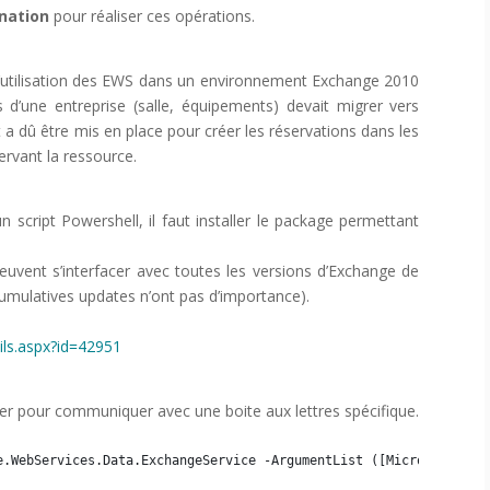
nation
pour réaliser ces opérations.
 d’utilisation des EWS dans un environnement Exchange 2010
d’une entreprise (salle, équipements) devait migrer vers
a dû être mis en place pour créer les réservations dans les
ervant la ressource.
n script Powershell, il faut installer le package permettant
euvent s’interfacer avec toutes les versions d’Exchange de
umulatives updates n’ont pas d’importance).
ls.aspx?id=42951
ver pour communiquer avec une boite aux lettres spécifique.
e.WebServices.Data.ExchangeService -ArgumentList ([Microsoft.Exc