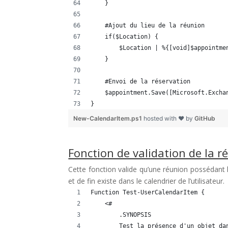
    }
    #Ajout du lieu de la réunion
    if($Location) {
        $Location | %{[void]$appointme
    }
    #Envoi de la réservation
    $appointment.Save([Microsoft.Excha
}
New-CalendarItem.ps1
hosted with ❤ by
GitHub
Fonction de validation de la ré
Cette fonction valide qu’une réunion possédant
et de fin existe dans le calendrier de l’utilisateur.
Function Test-UserCalendarItem {
    <#
        .SYNOPSIS
        Test la présence d'un objet da