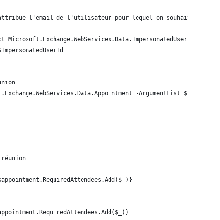
attribue l'email de l'utilisateur pour lequel on souhaite se fai
ct Microsoft.Exchange.WebServices.Data.ImpersonatedUserId -Argum
$ImpersonatedUserId   
union
t.Exchange.WebServices.Data.Appointment -ArgumentList $service
 réunion
$appointment.RequiredAttendees.Add($_)}
appointment.RequiredAttendees.Add($_)}