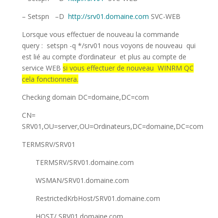
– Setspn –D
http://srv01.domaine.com
SVC-WEB
Lorsque vous effectuer de nouveau la commande
query : setspn -q */srv01 nous voyons de nouveau qui
est lié au compte d’ordinateur et plus au compte de
service WEB
si vous effectuer de nouveau WINRM QC
cela fonctionnera.
Checking domain DC=domaine,DC=com
CN=
SRV01,OU=server,OU=Ordinateurs,DC=domaine,DC=com
TERMSRV/SRV01
TERMSRV/SRV01.domaine.com
WSMAN/SRV01.domaine.com
RestrictedKrbHost/SRV01.domaine.com
HOST/ SRV01.domaine.com