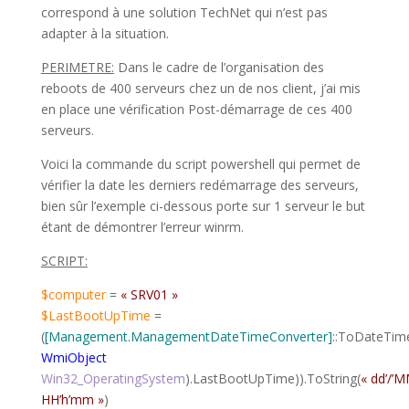
correspond à une solution TechNet qui n’est pas
adapter à la situation.
PERIMETRE:
Dans le cadre de l’organisation des
reboots de 400 serveurs chez un de nos client, j’ai mis
en place une vérification Post-démarrage de ces 400
serveurs.
Voici la commande du script powershell qui permet de
vérifier la date les derniers redémarrage des serveurs,
bien sûr l’exemple ci-dessous porte sur 1 serveur le but
étant de démontrer l’erreur winrm.
SCRIPT:
$computer
=
« SRV01 »
$LastBootUpTime
=
(
[Management.ManagementDateTimeConverter]
::ToDateTime
WmiObject
Win32_OperatingSystem
).LastBootUpTime)).ToString(
« dd’/’M
HH’h’mm »
)