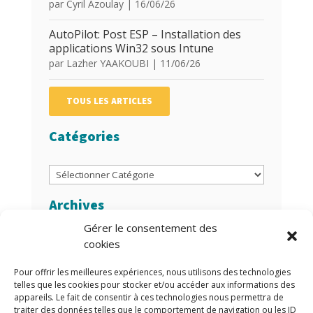
par
Cyril Azoulay
|
16/06/26
AutoPilot: Post ESP – Installation des
applications Win32 sous Intune
par
Lazher YAAKOUBI
|
11/06/26
TOUS LES ARTICLES
Catégories
Catégories
Archives
Gérer le consentement des
Archives
cookies
Auteurs/Autrices
Pour offrir les meilleures expériences, nous utilisons des technologies
telles que les cookies pour stocker et/ou accéder aux informations des
appareils. Le fait de consentir à ces technologies nous permettra de
traiter des données telles que le comportement de navigation ou les ID