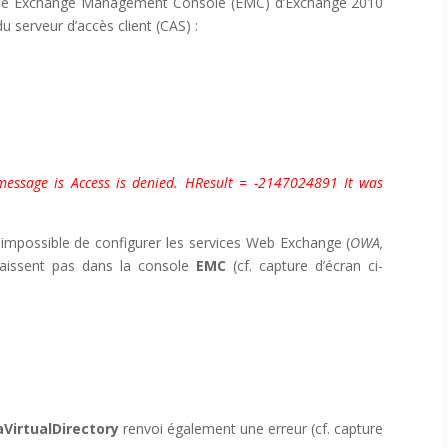
onsole Exchange Management Console (EMC) d’Exchange 2010
u serveur d’accès client (CAS) :
 message is Access is denied. HResult = -2147024891 It was
st impossible de configurer les services Web Exchange (
OWA,
paraissent pas dans la console
EMC
(cf. capture d’écran ci-
VirtualDirectory
renvoi également une erreur (cf. capture