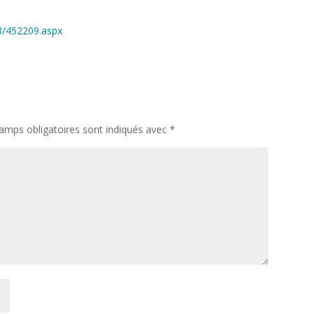
8/452209.aspx
amps obligatoires sont indiqués avec
*