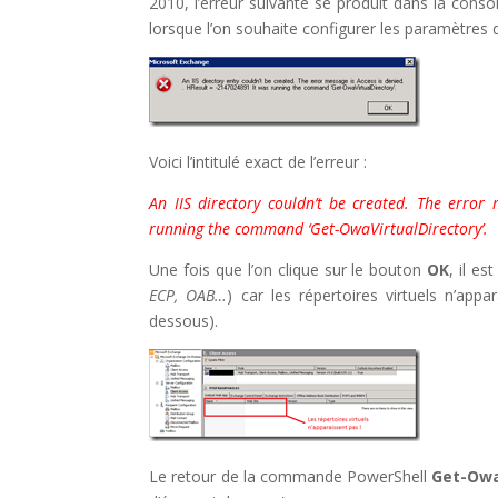
2010, l’erreur suivante se produit dans la c
lorsque l’on souhaite configurer les paramètres d
Voici l’intitulé exact de l’erreur :
An IIS directory couldn’t be created. The error
running the command ‘Get-OwaVirtualDirectory’.
Une fois que l’on clique sur le bouton
OK
, il e
ECP, OAB…
) car les répertoires virtuels n’ap
dessous).
Le retour de la commande PowerShell
Get-Owa