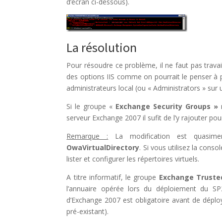
d’écran ci-dessous).
La résolution
Pour résoudre ce problème, il ne faut pas trava
des options IIS comme on pourrait le penser à p
administrateurs local (ou « Administrators » sur
Si le groupe «
Exchange Security Groups »
n
serveur Exchange 2007 il sufit de l’y rajouter po
Remarque :
La modification est quasim
OwaVirtualDirectory
. Si vous utilisez la cons
lister et configurer les répertoires virtuels.
A titre informatif, le groupe
Exchange Truste
l’annuaire opérée lors du déploiement du S
d’Exchange 2007 est obligatoire avant de dép
pré-existant).