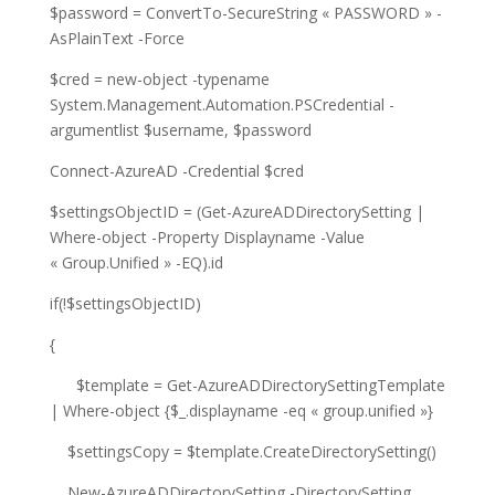
$password = ConvertTo-SecureString « PASSWORD » -
AsPlainText -Force
$cred = new-object -typename
System.Management.Automation.PSCredential -
argumentlist $username, $password
Connect-AzureAD -Credential $cred
$settingsObjectID = (Get-AzureADDirectorySetting |
Where-object -Property Displayname -Value
« Group.Unified » -EQ).id
if(!$settingsObjectID)
{
$template = Get-AzureADDirectorySettingTemplate
| Where-object {$_.displayname -eq « group.unified »}
$settingsCopy = $template.CreateDirectorySetting()
New-AzureADDirectorySetting -DirectorySetting