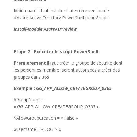
Maintenant il faut installer la dernière version de
d’Azure Active Directory PowerShell pour Graph :
Install-Module AzureADPreview
Etape 2 : Exécuter le script PowerShell
Premièrement
il faut créer le groupe de sécurité dont
les personnes membre, seront autorisées à créer des
groupes dans
365
Exemple :
GG_APP_ALLOW_CREATEGROUP_0365
$GroupName =
« GG_APP_ALLOW_CREATEGROUP_O365 »
$AllowGroupCreation = « False »
$username = « LOGIN »