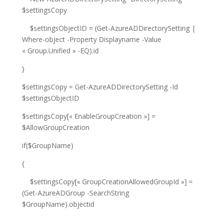
$settingsCopy
$settingsObjectID = (Get-AzureADDirectorySetting |
Where-object -Property Displayname -Value
« Group.Unified » -EQ).id
}
$settingsCopy = Get-AzureADDirectorySetting -Id
$settingsObjectID
$settingsCopy[« EnableGroupCreation »] =
$AllowGroupCreation
if($GroupName)
{
$settingsCopy[« GroupCreationAllowedGroupId »] =
(Get-AzureADGroup -SearchString
$GroupName).objectid