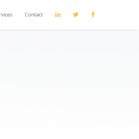
rvices
Contact